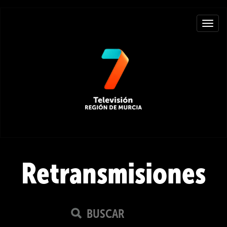
Toggle
navigat
Retransmisiones