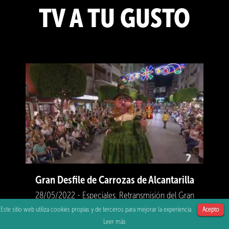
TV A TU GUSTO
Gran Desfile de Carrozas de Alcantarilla
28/05/2022 - Especiales. Retransmisión del Gran
desfile de carrozas. Fiestas de la Bruja de Alcantarilla
Este sitio web utiliza cookies propias y de terceros para mejorar la experiencia.
Acepto
Toggle
Leer más