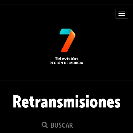
Toggle
navigat
Retransmisiones