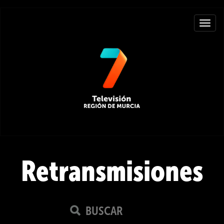
Toggle
navigat
Retransmisiones