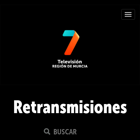
Toggle
navigat
Retransmisiones