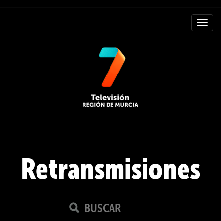
Toggle
navigat
Retransmisiones