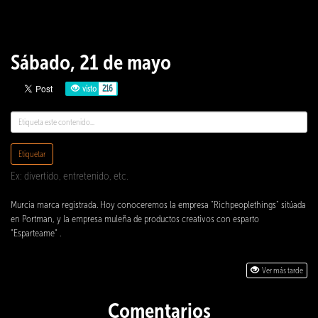
Sábado, 21 de mayo
visto
216
Etiquetar
Ex: divertido, entretenido, etc.
Murcia marca registrada. Hoy conoceremos la empresa "Richpeoplethings" sitúada
en Portman, y la empresa muleña de productos creativos con esparto
"Esparteame" .
Ver más tarde
Comentarios