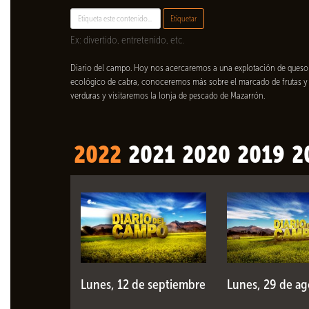
Etiquetar
Ex: divertido, entretenido, etc.
Diario del campo. Hoy nos acercaremos a una explotación de queso
ecológico de cabra, conoceremos más sobre el marcado de frutas y
verduras y visitaremos la lonja de pescado de Mazarrón.
2022
2021
2020
2019
2
Lunes, 12 de septiembre
Lunes, 29 de ag